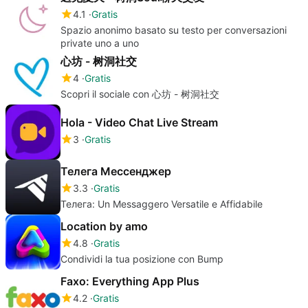
4.1
Gratis
Spazio anonimo basato su testo per conversazioni
private uno a uno
心坊 - 树洞社交
4
Gratis
Scopri il sociale con 心坊 - 树洞社交
Hola - Video Chat Live Stream
3
Gratis
Телега Мессенджер
3.3
Gratis
Телега: Un Messaggero Versatile e Affidabile
Location by amo
4.8
Gratis
Condividi la tua posizione con Bump
Faxo: Everything App Plus
4.2
Gratis