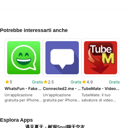
Potrebbe interessarti anche
5
Gratis
2.5
Gratis
4.9
Gratis
WhatsFun - Fake chats
Connected2.me - Chat Meet
TubeMate - Video Saver HD
Un'applicazione
Un'applicazione
TubeMate: Il tuo
gratuita per iPhone,
gratuita per iPhone,
salvatore di video
realizzata da Matteo
di C2M BILISIM
per iPhone
DIgnazio.
TEKNOLOJILERI
REKLAM HIZMETLERI
Esplora Apps
TICARET VE
ORGANIZASYON A S.
遇见夏天 - 树洞Soul聊天交友