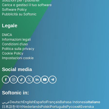
Soluzioni per i publisher
Carica e gestisci il tuo software
Software Policy
Pubblicità su Softonic
Legale
DMCA
Informazioni legali
Condizioni d’uso
Politica sulla privacy
Cookie Policy
Impostazioni cookie
Social media
Softonic in:
عربي
Deutsch
English
Español
Français
Bahasa Indonesia
Italiano
日本語
한국어
Nederlands
Polski
Português
Русский
Svenska